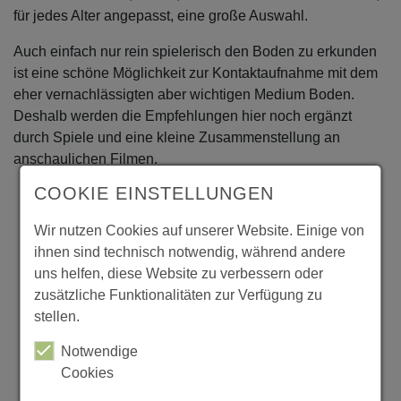
für jedes Alter angepasst, eine große Auswahl.
Auch einfach nur rein spielerisch den Boden zu erkunden
ist eine schöne Möglichkeit zur Kontaktaufnahme mit dem
eher vernachlässigten aber wichtigen Medium Boden.
Deshalb werden die Empfehlungen hier noch ergänzt
durch Spiele und eine kleine Zusammenstellung an
anschaulichen Filmen.
COOKIE EINSTELLUNGEN
Materialien für den Unterricht
Lernportale
Wir nutzen Cookies auf unserer Website. Einige von
ihnen sind technisch notwendig, während andere
Mediathek
uns helfen, diese Website zu verbessern oder
Spiele
zusätzliche Funktionalitäten zur Verfügung zu
stellen.
Notwendige
Cookies