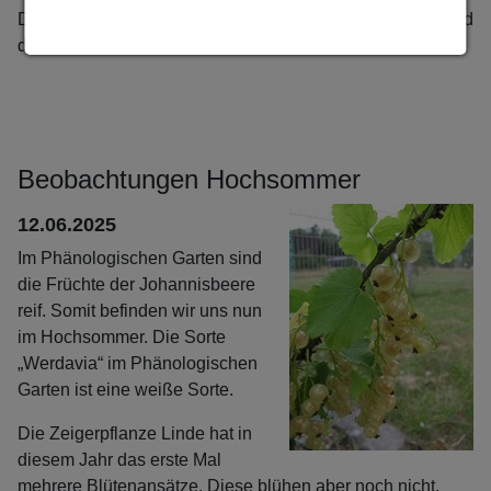
Die Beeren der Eberesche beginnen sich zu verfärben und
die Phase der „Erste reife Früchte“ ist erreicht.
Beobachtungen Hochsommer
12.06.2025
Im Phänologischen Garten sind
die Früchte der Johannisbeere
reif. Somit befinden wir uns nun
im Hochsommer. Die Sorte
„Werdavia“ im Phänologischen
Garten ist eine weiße Sorte.
Die Zeigerpflanze Linde hat in
diesem Jahr das erste Mal
mehrere Blütenansätze. Diese blühen aber noch nicht.