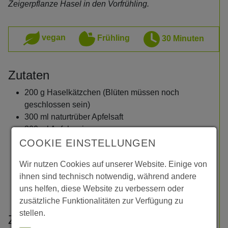
Zeigerpflanze Hasel in den Vorfrühling.
Zutaten
200 g Haselkätzchen (Blüten müssen noch
geschlossen sein)
300 ml naturtrüber Apfelsaft
300 ml Apfelessig
4 TL Honig
COOKIE EINSTELLUNGEN
½ TL Koriandersamen
Wir nutzen Cookies auf unserer Website. Einige von
½ TL Salz
ihnen sind technisch notwendig, während andere
Etwas Pfeffer
uns helfen, diese Website zu verbessern oder
3 Lorbeerblätter
zusätzliche Funktionalitäten zur Verfügung zu
stellen.
Zubereitung