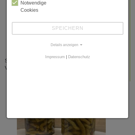
Notwendige
Gewürze mit dem Mörser zerkleinern und zusammen
Cookies
mit Apfelsaft, Essig & Honig aufkochen.
Die Haselkätzchen hinzugeben und ca. 10 Minuten
kochen lassen.
SPEICHERN
Heiß in Schraubgläser abfüllen und schnell
verschließen, damit sich ein Vakuum bildet.
Details anzeigen
4 Wochen ziehen lassen.
Impressum
|
Datenschutz
Sie eigenen sich als Käsebeilage, Verzierung oder als
Vorspeise mit Brot…